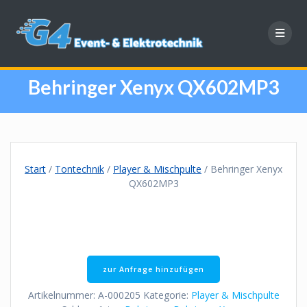
Zum
Inhalt
springen
Behringer Xenyx QX602MP3
Start
/
Tontechnik
/
Player & Mischpulte
/ Behringer Xenyx
QX602MP3
zur Anfrage hinzufügen
Artikelnummer:
A-000205
Kategorie:
Player & Mischpulte