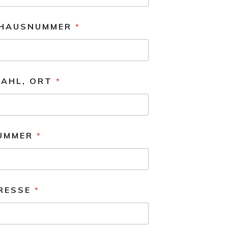
 HAUSNUMMER
*
ZAHL, ORT
*
UMMER
*
DRESSE
*