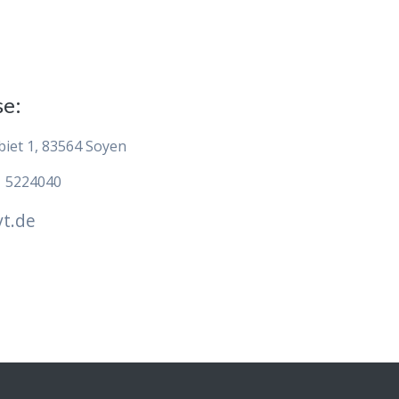
se:
iet 1, 83564 Soyen
1 5224040
t.de