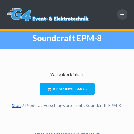
Zum
Inhalt
springen
Soundcraft EPM-8
Warenkorbinhalt
0 Produkte -
0,00
€
Start
/ Produkte verschlagwortet mit „Soundcraft EPM-8“