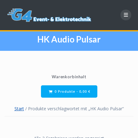
Zum
Inhalt
springen
HK Audio Pulsar
Warenkorbinhalt
0 Produkte -
0,00
€
Start
/ Produkte verschlagwortet mit „HK Audio Pulsar“