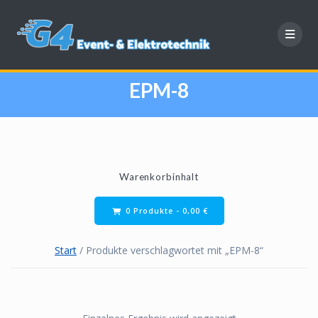
Zum
Inhalt
springen
EPM-8
Warenkorbinhalt
0 Produkte -
0,00
€
Start
/ Produkte verschlagwortet mit „EPM-8“